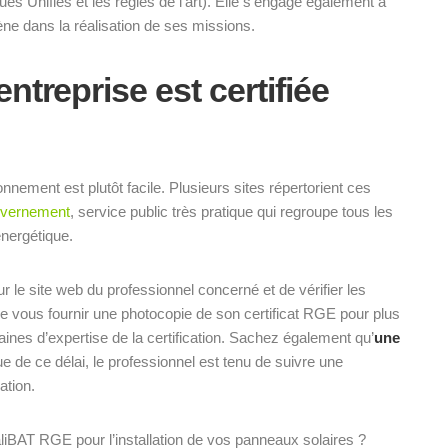
 Unifiés et les règles de l’art). Elle s’engage également à
ène dans la réalisation de ses missions.
treprise est certifiée
nnement est plutôt facile. Plusieurs sites répertorient ces
uvernement
, service public très pratique qui regroupe tous les
énergétique.
r le site web du professionnel concerné et de vérifier les
e vous fournir une photocopie de son certificat RGE pour plus
maines d’expertise de la certification. Sachez également qu’
une
sue de ce délai, le professionnel est tenu de suivre une
ation.
aliBAT RGE pour l’installation de vos panneaux solaires ?