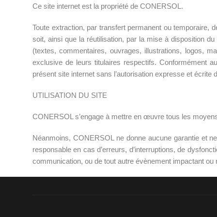
Ce site internet est la propriété de CONERSOL.
Toute extraction, par transfert permanent ou temporaire, d
soit, ainsi que la réutilisation, par la mise à disposition du
(textes, commentaires, ouvrages, illustrations, logos, mar
exclusive de leurs titulaires respectifs. Conformément au 
présent site internet sans l’autorisation expresse et écrit
UTILISATION DU SITE
CONERSOL s’engage à mettre en œuvre tous les moyens à sa d
Néanmoins, CONERSOL ne donne aucune garantie et ne saura
responsable en cas d’erreurs, d’interruptions, de dysfonct
communication, ou de tout autre évènement impactant ou résu