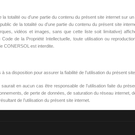
e la totalité ou d’une partie du contenu du présent site internet sur 
 public de la totalité ou d’une partie du contenu du présent site intern
ques, vidéos et images, sans que cette liste soit limitative) affich
Code de la Propriété Intellectuelle, toute utilisation ou reproduction
e de CONERSOL est interdite.
isposition pour assurer la fiabilité de l’utilisation du présent site
it en aucun cas être responsable de l’utilisation faite du présent 
ionnements, de perte de données, de saturation du réseau internet, de
ltant de l’utilisation du présent site internet.